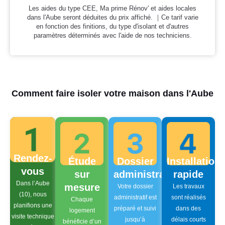
Les aides du type CEE, Ma prime Rénov' et aides locales
dans l'Aube seront déduites du prix affiché. ｜Ce tarif varie
en fonction des finitions, du type d'isolant et d'autres
paramètres déterminés avec l'aide de nos techniciens.
Comment faire isoler votre maison dans l'Aube
Rendez-
Étude
Dossier
Installation
vous
sur
administratif
rapide
Dans l’Aube
mesure
Votre dossier
Les travaux
(10), nous
administratif est
sont réalisés
Chaque
planifions une
préparé et suivi
dans des
logement
visite technique
jusqu’à
délais courts
bénéficie d’un