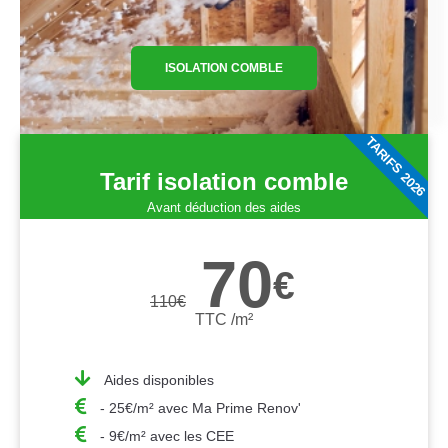
ISOLATION COMBLE
TARIFS 2026
Tarif isolation comble
Avant déduction des aides
70
€
110
€
TTC /m²
Aides disponibles
- 25€/m² avec Ma Prime Renov'
- 9€/m² avec les CEE