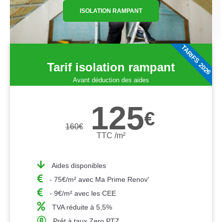
ISOLATION RAMPANT
TARIFS 2026
Tarif isolation rampant
Avant déduction des aides
125
€
160
€
TTC /m²
Aides disponibles
- 75€/m² avec Ma Prime Renov'
- 9€/m² avec les CEE
TVA réduite à 5,5%
Prêt à taux Zero PTZ