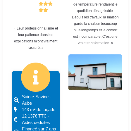
de température rendaient le
quotidien désagréable.
Depuis les travaux, la maison
garde la chaleur beaucoup
« Leur professionnalisme et
plus longtemps et le confort
leur patience dans les
est incomparable. C’est une
explications m’ont vraiment
vraie transformation. »
rassuré. »
Sainte-Savine -
Aube
143 m² de façade
12 137€ TTC -
Aides déduites
Financé sur 7 ans