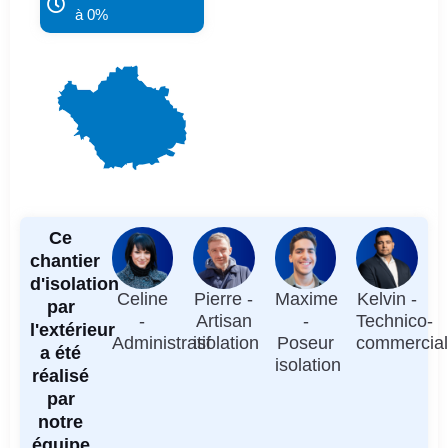
à 0%
Ce
chantier
d'isolation
Celine
Pierre -
Maxime
Kelvin -
par
-
Artisan
-
Technico-
l'extérieur
Administratif
isolation
Poseur
commercia
a été
isolation
réalisé
par
notre
équipe