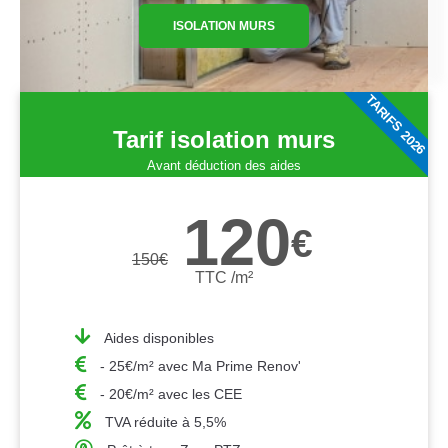
ISOLATION MURS
TARIFS 2026
Tarif isolation murs
Avant déduction des aides
120
€
150
€
TTC /m²
Aides disponibles
- 25€/m² avec Ma Prime Renov'
- 20€/m² avec les CEE
TVA réduite à 5,5%