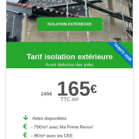
ISOLATION EXTÉRIEURE
TARIFS 2026
Tarif isolation extérieure
Avant déduction des aides
165
€
245
€
TTC /m²
Aides disponibles
- 75€/m² avec Ma Prime Renov'
- 9€/m² avec les CEE