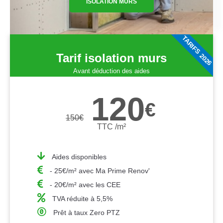
ISOLATION MURS
TARIFS 2026
Tarif isolation murs
Avant déduction des aides
120
€
150
€
TTC /m²
Aides disponibles
- 25€/m² avec Ma Prime Renov'
- 20€/m² avec les CEE
TVA réduite à 5,5%
Prêt à taux Zero PTZ