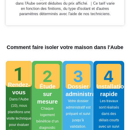
dans l'Aube seront déduites du prix affiché. ｜Ce tarif varie
en fonction des finitions, du type d'isolant et d'autres
paramètres déterminés avec l'aide de nos techniciens.
Comment faire isoler votre maison dans l'Aube
Rendez-
Étude
Dossier
Installation
vous
sur
administratif
rapide
Dans l’Aube
mesure
Votre dossier
Les travaux
(10), nous
administratif est
sont réalisés
Chaque
planifions une
préparé et suivi
dans des
logement
visite technique
jusqu’à
délais courts
bénéficie d’un
pour évaluer
validation.
avec un suivi
diagnostic