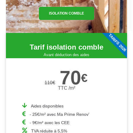
ISOLATION COMBLE
TARIFS 2026
Tarif isolation comble
Avant déduction des aides
70
€
110
€
TTC /m²
Aides disponibles
- 25€/m² avec Ma Prime Renov'
- 9€/m² avec les CEE
TVA réduite à 5,5%