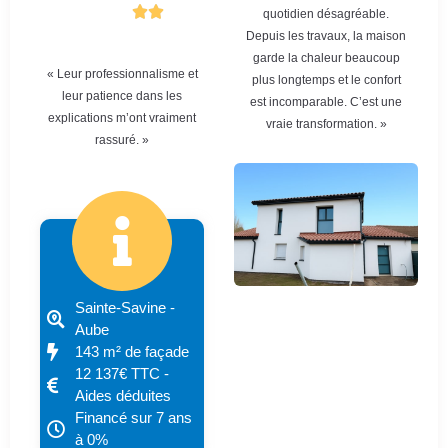
quotidien désagréable.
Depuis les travaux, la maison
garde la chaleur beaucoup
« Leur professionnalisme et
plus longtemps et le confort
leur patience dans les
est incomparable. C’est une
explications m’ont vraiment
vraie transformation. »
rassuré. »
Sainte-Savine -
Aube
143 m² de façade
12 137€ TTC -
Aides déduites
Financé sur 7 ans
à 0%