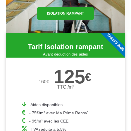
ISOLATION RAMPANT
TARIFS 2026
Tarif isolation rampant
Avant déduction des aides
125
€
160
€
TTC /m²
Aides disponibles
- 75€/m² avec Ma Prime Renov'
- 9€/m² avec les CEE
TVA réduite à 5,5%