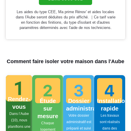
Les aides du type CEE, Ma prime Rénov' et aides locales
dans l'Aube seront déduites du prix affiché. ｜Ce tarif varie
en fonction des finitions, du type d'isolant et d'autres
paramètres déterminés avec l'aide de nos techniciens.
Comment faire isoler votre maison dans l'Aube
Rendez-
Étude
Dossier
Installation
vous
sur
administratif
rapide
Dans l’Aube
mesure
Votre dossier
Les travaux
(10), nous
administratif est
sont réalisés
Chaque
planifions une
préparé et suivi
dans des
logement