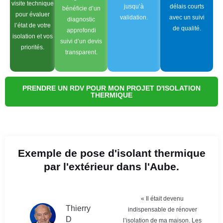
visite technique
jusqu’à
délais courts
bénéficie d’un
pour évaluer
validation.
avec un suivi
diagnostic
l’état de votre
de qualité.
approfondi
isolation et vos
suivi d’un devis
priorités.
transparent.
PRENDRE UN RDV POUR MON PROJET D'ISOLATION
THERMIQUE
Exemple de pose d'isolant thermique
par l'extérieur dans l'Aube.
« Il était devenu
Thierry
indispensable de rénover
D
l’isolation de ma maison. Les