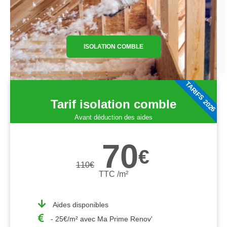
ISOLATION COMBLE
TARIFS 2026
Tarif isolation comble
Avant déduction des aides
70
€
110
€
TTC /m²
Aides disponibles
- 25€/m² avec Ma Prime Renov'