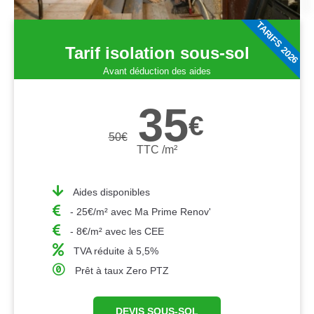
TARIFS 2026
Tarif isolation sous-sol
Avant déduction des aides
35
€
50
€
TTC /m²
Aides disponibles
- 25€/m² avec Ma Prime Renov'
- 8€/m² avec les CEE
TVA réduite à 5,5%
Prêt à taux Zero PTZ
DEVIS SOUS-SOL