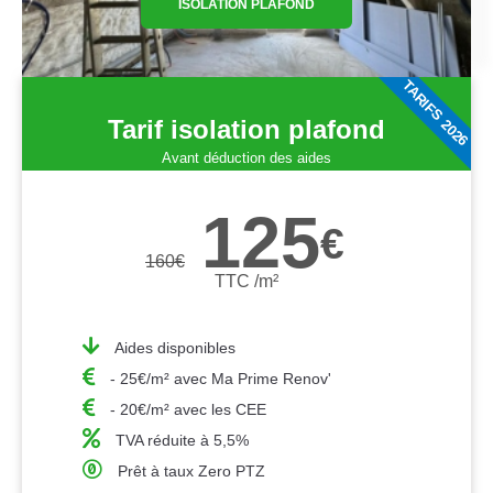
ISOLATION PLAFOND
TARIFS 2026
Tarif isolation plafond
Avant déduction des aides
125
€
160
€
TTC /m²
Aides disponibles
- 25€/m² avec Ma Prime Renov'
- 20€/m² avec les CEE
TVA réduite à 5,5%
Prêt à taux Zero PTZ