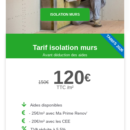
ISOLATION MURS
TARIFS 2026
Tarif isolation murs
Avant déduction des aides
120
€
150
€
TTC /m²
Aides disponibles
- 25€/m² avec Ma Prime Renov'
- 20€/m² avec les CEE
TVA réduite à 5,5%