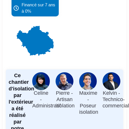
Financé sur 7 ans
à 0%
Ce
chantier
d'isolation
Celine
Pierre -
Maxime
Kelvin -
par
-
Artisan
-
Technico-
l'extérieur
Administratif
isolation
Poseur
commercia
a été
isolation
réalisé
par
notre