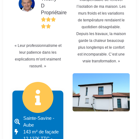
D
l’isolation de ma maison. Les
Propriétaire
murs froids et les variations
de température rendaient le
quotidien désagréable.
Depuis les travaux, la maison
garde la chaleur beaucoup
« Leur professionnalisme et
plus longtemps et le confort
leur patience dans les
est incomparable. C’est une
explications m’ont vraiment
vraie transformation. »
rassuré. »
Sainte-Savine -
Aube
143 m² de façade
12 137€ TTC -