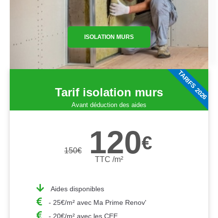
ISOLATION MURS
TARIFS 2026
Tarif isolation murs
Avant déduction des aides
120
€
150
€
TTC /m²
Aides disponibles
- 25€/m² avec Ma Prime Renov'
- 20€/m² avec les CEE