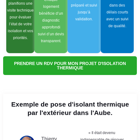
planifions une
préparé et suivi
dans des
logement
visite technique
jusqu’à
délais courts
bénéficie d’un
pour évaluer
validation.
avec un suivi
diagnostic
l’état de votre
de qualité.
approfondi
isolation et vos
suivi d’un devis
priorités.
transparent.
PRENDRE UN RDV POUR MON PROJET D'ISOLATION
THERMIQUE
Exemple de pose d'isolant thermique
par l'extérieur dans l'Aube.
« Il était devenu
Thierry
indispensable de rénover