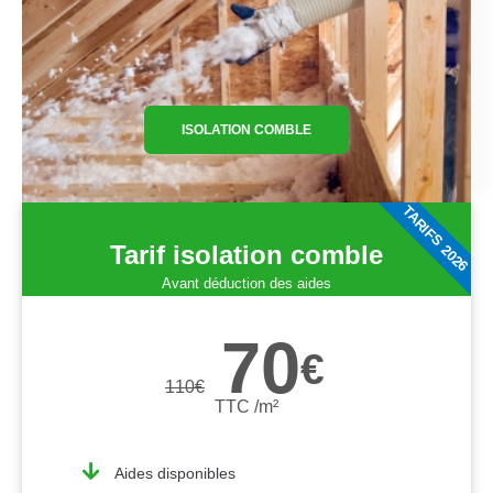
ISOLATION COMBLE
TARIFS 2026
Tarif isolation comble
Avant déduction des aides
70
€
110
€
TTC /m²
Aides disponibles