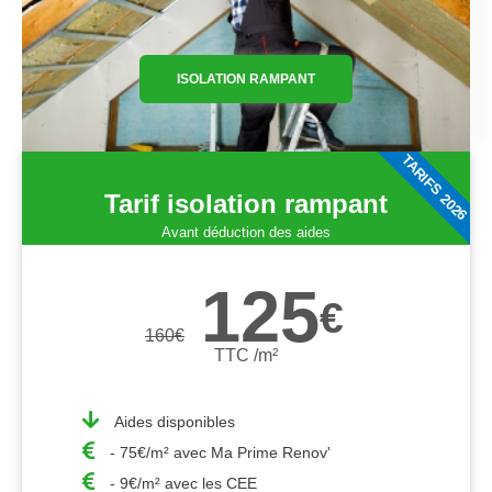
ISOLATION RAMPANT
TARIFS 2026
Tarif isolation rampant
Avant déduction des aides
125
€
160
€
TTC /m²
Aides disponibles
- 75€/m² avec Ma Prime Renov'
- 9€/m² avec les CEE