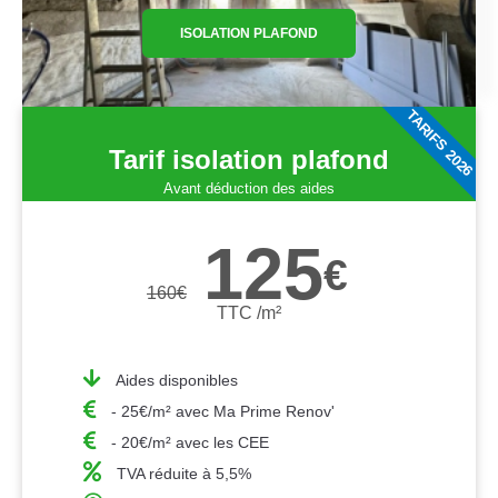
ISOLATION PLAFOND
TARIFS 2026
Tarif isolation plafond
Avant déduction des aides
125
€
160
€
TTC /m²
Aides disponibles
- 25€/m² avec Ma Prime Renov'
- 20€/m² avec les CEE
TVA réduite à 5,5%