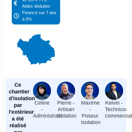
Aides déduites
Financé sur 7 ans
à 0%
Ce
chantier
d'isolation
Celine
Pierre -
Maxime
Kelvin -
par
-
Artisan
-
Technico-
l'extérieur
Administratif
isolation
Poseur
commercia
a été
isolation
réalisé