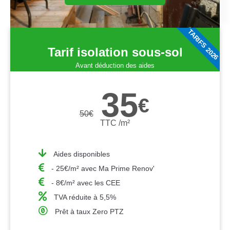
TARIFS 2026
Tarif isolation sous-sol
Avant déduction des aides
35
€
50
€
TTC /m²
Aides disponibles
- 25€/m² avec Ma Prime Renov'
- 8€/m² avec les CEE
TVA réduite à 5,5%
Prêt à taux Zero PTZ